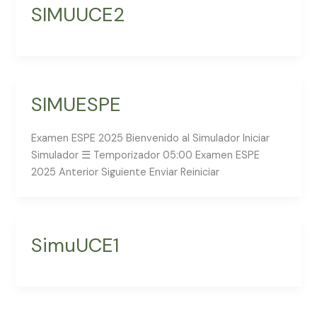
SIMUUCE2
SIMUESPE
Examen ESPE 2025 Bienvenido al Simulador Iniciar
Simulador ☰ Temporizador 05:00 Examen ESPE
2025 Anterior Siguiente Enviar Reiniciar
SimuUCE1