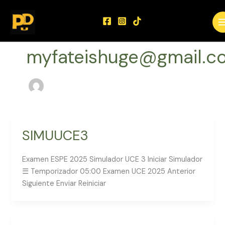
Ir
al
contenido
myfateishuge@gmail.c
SIMUUCE3
Examen ESPE 2025 Simulador UCE 3 Iniciar Simulador
☰ Temporizador 05:00 Examen UCE 2025 Anterior
Siguiente Enviar Reiniciar