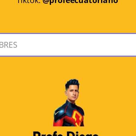
Tiktok:
@profeecuatoriano
BRES